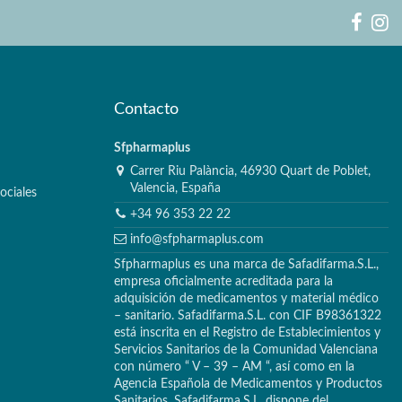
Contacto
Sfpharmaplus
Carrer Riu Palància, 46930 Quart de Poblet,
Valencia, España
ociales
+34 96 353 22 22
info@sfpharmaplus.com
Sfpharmaplus es una marca de Safadifarma.S.L.,
empresa oficialmente acreditada para la
adquisición de medicamentos y material médico
– sanitario. Safadifarma.S.L. con CIF B98361322
está inscrita en el Registro de Establecimientos y
Servicios Sanitarios de la Comunidad Valenciana
con número “ V – 39 – AM “, así como en la
Agencia Española de Medicamentos y Productos
Sanitarios. Safadifarma.S.L. dispone del