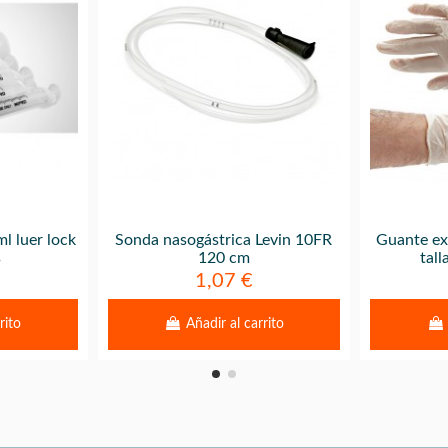
l luer lock
Sonda nasogástrica Levin 10FR
Guante ex
s
120 cm
tall
1,07 €
rito
Añadir al carrito