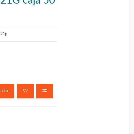
a 21G caja 50
a 21g
rrito