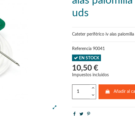
alas palomill
uds
Cateter periférico iv alas palomill
Referencia
90041
EN STOCK
10,50 €
Impuestos incluidos
Añadir al ca