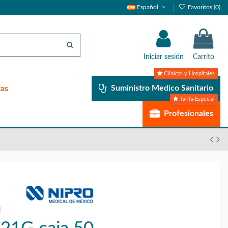
Español
Favoritos (
0
)
Iniciar sesión
Carrito
Clínicas y Hospitales
Suministro Medico Sanitario
tas
Tarifa Especial
Profesionales
n