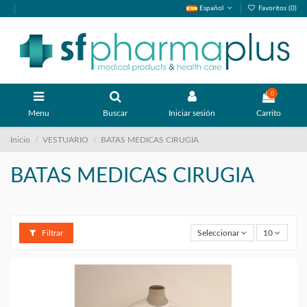
Español
Favoritos (
0
)
0
Menu
Buscar
Iniciar sesión
Carrito
Inicio
VESTUARIO
BATAS MEDICAS CIRUGIA
BATAS MEDICAS CIRUGIA
Filtrar
Seleccionar
10