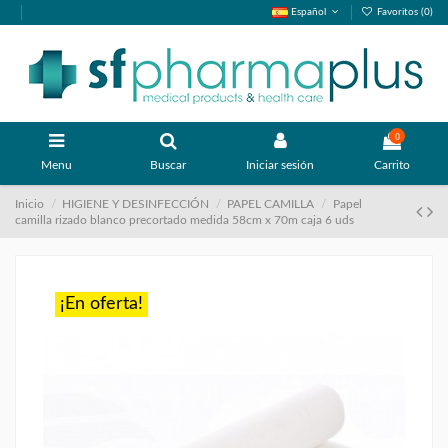
Español
Favoritos (
0
)
0
Menu
Buscar
Iniciar sesión
Carrito
Inicio
HIGIENE Y DESINFECCIÓN
PAPEL CAMILLA
Papel
camilla rizado blanco precortado medida 58cm x 70m caja 6 uds
¡En oferta!