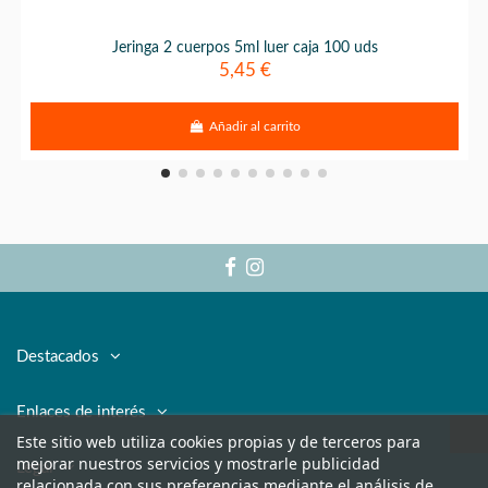
Jeringa 2 cuerpos 5ml luer caja 100 uds
5,45 €
Añadir al carrito
Destacados
Enlaces de interés
Este sitio web utiliza cookies propias y de terceros para
mejorar nuestros servicios y mostrarle publicidad
Legal
relacionada con sus preferencias mediante el análisis de