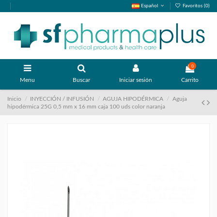
Español
Favoritos (
0
)
0
Menu
Buscar
Iniciar sesión
Carrito
Inicio
INYECCIÓN / INFUSIÓN
AGUJA HIPODÉRMICA
Aguja
hipodérmica 25G 0,5 mm x 16 mm caja 100 uds color naranja