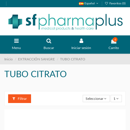
Español
Favoritos (
0
)
0
Menu
Buscar
Iniciar sesión
Carrito
Inicio
EXTRACCIÓN SANGRE
TUBO CITRATO
TUBO CITRATO
Filtrar
Seleccionar
1