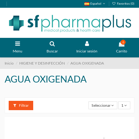
Español
Favoritos (
0
)
0
Menu
Buscar
Iniciar sesión
Carrito
Inicio
HIGIENE Y DESINFECCIÓN
AGUA OXIGENADA
AGUA OXIGENADA
Filtrar
Seleccionar
1