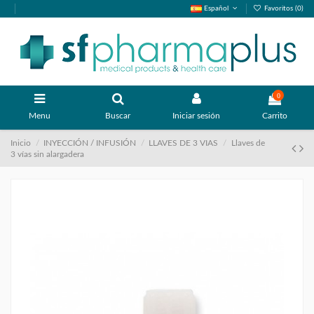
Español
Favoritos (
0
)
0
Menu
Buscar
Iniciar sesión
Carrito
Inicio
INYECCIÓN / INFUSIÓN
LLAVES DE 3 VIAS
Llaves de
3 vías sin alargadera