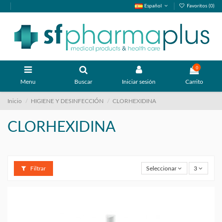
Español
Favoritos (
0
)
0
Menu
Buscar
Iniciar sesión
Carrito
Inicio
HIGIENE Y DESINFECCIÓN
CLORHEXIDINA
CLORHEXIDINA
Filtrar
Seleccionar
3