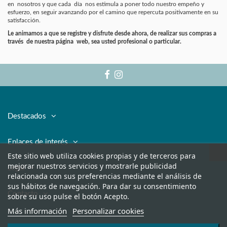
en nosotros y que cada día nos estimula a poner todo nuestro empeño y
esfuerzo, en seguir avanzando por el camino que repercuta positivamente en su
satisfacción.
Le animamos a que se registre y disfrute desde ahora, de realizar sus compras a
través de nuestra página web, sea usted profesional o particular.
Destacados
Enlaces de interés
Este sitio web utiliza cookies propias y de terceros para
mejorar nuestros servicios y mostrarle publicidad
Legal
relacionada con sus preferencias mediante el análisis de
sus hábitos de navegación. Para dar su consentimiento
Contacto
sobre su uso pulse el botón Acepto.
Más información
Personalizar cookies