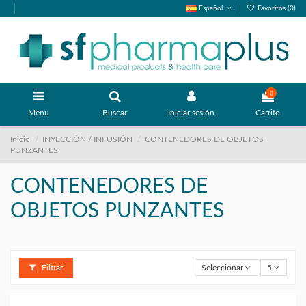
Español
Favoritos (
0
)
0
Menu
Buscar
Iniciar sesión
Carrito
Inicio
INYECCIÓN / INFUSIÓN
CONTENEDORES DE OBJETOS
PUNZANTES
CONTENEDORES DE
OBJETOS PUNZANTES
Filtrar
Seleccionar
5