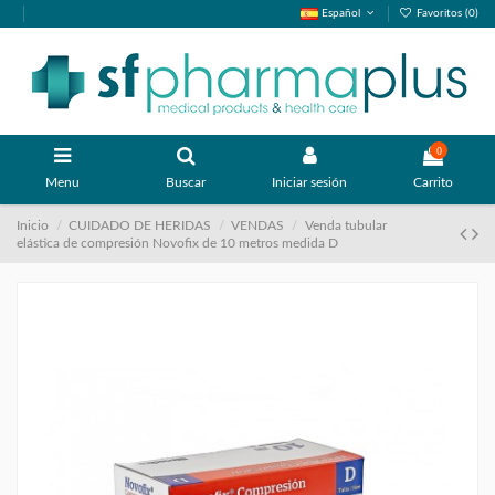
Español
Favoritos (
0
)
0
Menu
Buscar
Iniciar sesión
Carrito
Inicio
CUIDADO DE HERIDAS
VENDAS
Venda tubular
elástica de compresión Novofix de 10 metros medida D