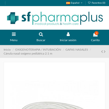
Español
Favoritos (
0
)
0
Menu
Buscar
Iniciar sesión
Carrito
Inicio
OXIGENOTERAPIA / INTUBACIÓN
GAFAS NASALES
Cánula nasal oxígeno pediátrica 2.1 m