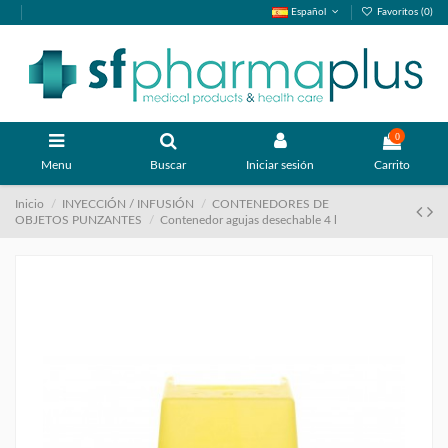
Español
Favoritos (
0
)
0
Menu
Buscar
Iniciar sesión
Carrito
Inicio
INYECCIÓN / INFUSIÓN
CONTENEDORES DE
OBJETOS PUNZANTES
Contenedor agujas desechable 4 l