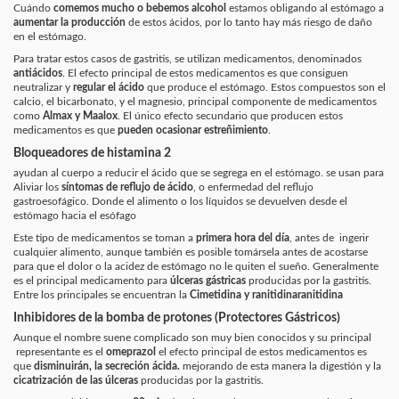
Cuándo
comemos mucho o bebemos alcohol
estamos obligando al estómago a
aumentar la producción
de estos ácidos, por lo tanto hay
más riesgo
de daño
en el estómago.
Para tratar estos casos de gastritis, se utilizan medicamentos, denominados
antiácidos
. El efecto principal de estos medicamentos es que consiguen
neutralizar y
regular el ácido
que produce el estómago. Estos compuestos son el
calcio, el bicarbonato, y el magnesio, principal componente de medicamentos
como
Almax y Maalox
. El único efecto secundario que producen estos
medicamentos es que
pueden ocasionar estreñimiento
.
Bloqueadores de histamina 2
ayudan al cuerpo a reducir el ácido que se segrega en el estómago. se usan para
Aliviar los
síntomas de reflujo de ácido
,
o enfermedad del reflujo
gastroesofágico. Donde el alimento o los líquidos se devuelven desde el
estómago hacia el esófago
Este tipo de medicamentos se
toman a
primera hora del día
,
antes de ingerir
cualquier alimento, aunque también es posible tomársela
antes de acostarse
para que el dolor o la acidez de estómago no le quiten el sueño. Generalmente
es el
principal medicamento para
úlceras
gástricas
producidas por la gastritis.
Entre los principales se encuentran la
Cimetidina y ranitidinaranitidina
Inhibidores de la bomba de protones (Protectores Gástricos)
Aunque el nombre suene complicado son muy bien conocidos y su principal
representante es el
omeprazol
el efecto principal de estos medicamentos es
que
disminuirán, la secreción ácida
.
mejorando de esta manera la digestión y la
cicatrización de las úlceras
producidas por la gastritis.