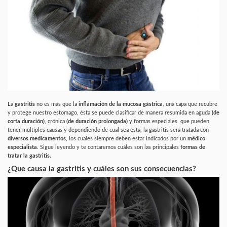
La
gastritis
no es más que la
inflamación de la mucosa gástrica
,
una capa que recubre
y protege nuestro estomago, ésta se puede clasificar de manera resumida en aguda
(de
corta duración)
, crónica
(de duración prolongada)
y formas especiales que pueden
tener múltiples causas y dependiendo de cual sea ésta, la gastritis
será tratada con
diversos medicamentos
, los cuales siempre deben estar indicados por un
médico
especialista
. Sigue leyendo y te contaremos cuáles son las principales
formas de
tratar la gastritis.
¿Que causa la gastritis y cuáles son sus consecuencias?