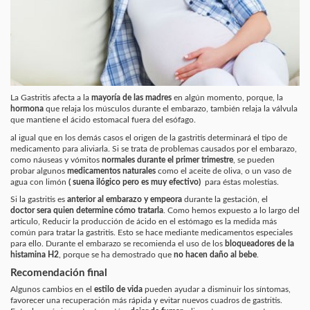
La Gastritis
afecta a la
mayoría de las madres
en algún momento, porque, la
hormona
que relaja los músculos durante el embarazo, también
relaja la válvula
que mantiene el ácido estomacal fuera del esófago.
al igual que en los demás casos el
origen de la gastritis determinará el tipo de
medicamento
para aliviarla. Si se trata de problemas
causados por el embarazo,
como náuseas y vómitos
normales durante el primer trimestre
, se pueden
probar algunos
medicamentos naturales
como el aceite de oliva, o un vaso de
agua con limón
( suena ilógico pero es muy efectivo)
para éstas molestias.
Si la gastritis es
anterior al embarazo y empeora
durante la gestación, el
doctor sera quien determine cómo tratarla
.
Como hemos expuesto a lo largo del
articulo,
Reducir la producción de ácido
en el estómago es la medida más
común para tratar la gastritis. Esto se hace mediante medicamentos especiales
para ello. Durante el embarazo se recomienda el uso de los
bloqueadores de la
histamina H2
, porque se ha demostrado que
no hacen daño al bebe
.
Recomendación final
Algunos cambios en el
estilo de vida
pueden ayudar a disminuir los síntomas,
favorecer una recuperación más rápida y evitar nuevos cuadros de gastritis.