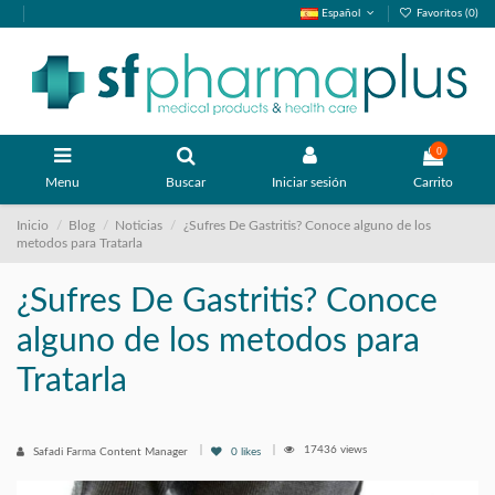
Español
Favoritos (
0
)
0
Menu
Buscar
Iniciar sesión
Carrito
Inicio
Blog
Noticias
¿Sufres De Gastritis? Conoce alguno de los
metodos para Tratarla
¿Sufres De Gastritis? Conoce
alguno de los metodos para
Tratarla
17436 views
Safadi Farma Content Manager
0
likes