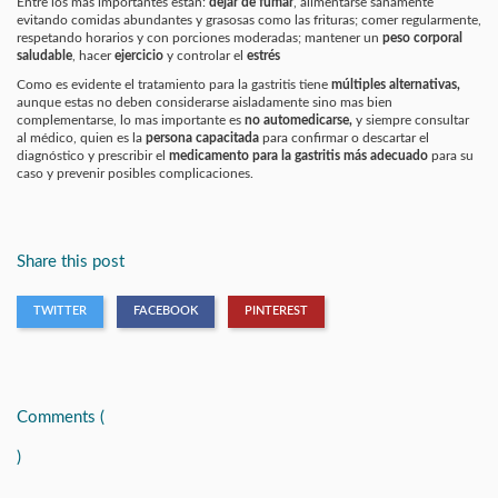
Entre los más importantes están:
dejar de fumar
, alimentarse sanamente
evitando comidas abundantes y grasosas como las frituras; comer regularmente,
respetando horarios y con porciones moderadas; mantener un
peso corpora
l
saludable
, hacer
ejercicio
y controlar el
estrés
Como es evidente el tratamiento para la gastritis tiene
múltiples alternativas
,
aunque estas
no deben considerarse aisladamente
sino mas bien
complementarse
, lo mas importante es
no automedicarse,
y siempre consultar
al médico, quien es la
persona capacitada
para confirmar o descartar el
diagnóstico y prescribir el
medicamento para la gastritis más adecuado
para su
caso y prevenir posibles complicaciones.
Share this post
TWITTER
FACEBOOK
PINTEREST
Comments (
)