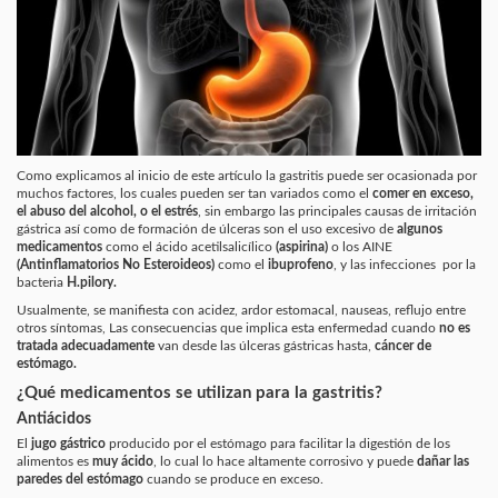
Como explicamos al inicio de este artículo la gastritis puede ser ocasionada por
muchos factores, los cuales pueden ser tan variados como el
comer en exceso,
el abuso del alcohol, o el estrés
, sin embargo las principales causas de irritación
gástrica así como de formación de úlceras son el uso excesivo de
algunos
medicamentos
como el ácido acetilsalicílico
(aspirina)
o los AINE
(Antinflamatorios No Esteroideos)
como el
ibuprofeno
, y las infecciones por la
bacteria
H.pilory.
Usualmente,
se manifiesta con acidez, ardor estomacal, nauseas, reflujo entre
otros síntomas, Las consecuencias que implica esta enfermedad
cuando
no es
tratada adecuadamente
van desde las
úlceras
gástricas hasta,
cáncer de
estómago.
¿Qué medicamentos se utilizan para la gastritis?
Antiácidos
El
jugo gástrico
producido por el estómago para facilitar la digestión de los
alimentos es
muy ácido
, lo cual lo hace altamente corrosivo y puede
dañar las
paredes del estómago
cuando se produce en exceso.