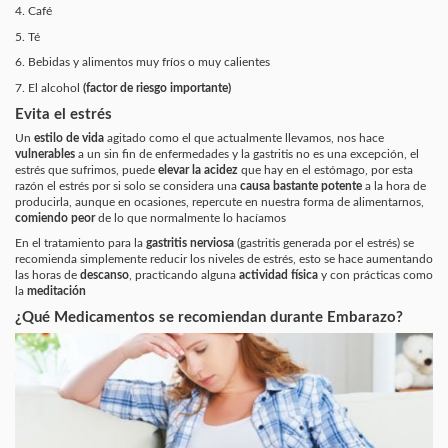
4. Café
5. Té
6. Bebidas y alimentos muy fríos o muy calientes
7. El alcohol
(factor de riesgo importante)
Evita el estrés
Un
estilo de vida
agitado como el que actualmente llevamos,
nos hace
vulnerables
a un sin fin de enfermedades y la gastritis no es una excepción, el
estrés que sufrimos, puede
elevar la acidez
que hay en el estómago
, por esta
razón el estrés por si solo se considera
una
causa bastante potente
a la hora de
producirla, aunque en ocasiones, repercute en nuestra forma de alimentarnos,
comiendo peor
de lo que normalmente lo hacíamos
En el
tratamiento para la
gastritis nerviosa
(gastritis generada por el estrés) se
recomienda simplemente
reducir los niveles de estrés,
esto se hace aumentando
las
horas de
descanso
, practicando alguna
actividad física
y con prácticas como
la
meditación
¿Qué Medicamentos se recomiendan durante Embarazo?