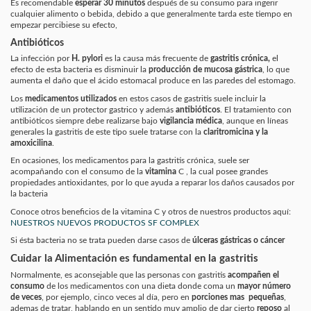
Es recomendable
esperar 30 minutos
después de su consumo
para ingerir
cualquier alimento o bebida, debido a que generalmente tarda este tiempo en
empezar percibiese su efecto,
Antibióticos
La
infección por
H. pylori
es la causa más frecuente de
gastritis crónica,
el
efecto de esta bacteria es
disminuir la
producción de mucosa gástrica
,
lo que
aumenta el daño que el ácido estomacal produce en las paredes del estomago.
Los
medicamentos utilizados
en estos casos de gastritis suele incluir la
utilización de un protector gastrico
y además
antibióticos
. El tratamiento con
antibióticos siempre debe
realizarse bajo
vigilancia médica
, aunque en líneas
generales la gastritis de este tipo suele tratarse con la
claritromicina y la
amoxicilina
.
En ocasiones, los medicamentos para la gastritis crónica, suele ser
acompañando con el consumo de la
vitamina
C , la cual posee grandes
propiedades antioxidantes, por lo que ayuda a reparar los daños causados por
la bacteria
Conoce otros beneficios de la vitamina C y otros de nuestros productos aquí:
NUESTROS NUEVOS PRODUCTOS SF COMPLEX
Si ésta bacteria no se trata pueden darse casos de
úlceras gástricas o cáncer
Cuidar la Alimentación es fundamental en la gastritis
Normalmente, es aconsejable que las personas con gastritis
acompañen el
consumo
de los medicamentos
con una dieta donde coma un
mayor número
de veces
,
por ejemplo, cinco veces al día, pero en
porciones mas pequeñas
,
ademas de tratar, hablando en un sentido muy amplio de dar cierto
reposo
al