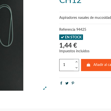
CH12
Aspiradores nasales de mucosida
Referencia
94425
EN STOCK
1,44 €
Impuestos incluidos
Añadir al ca