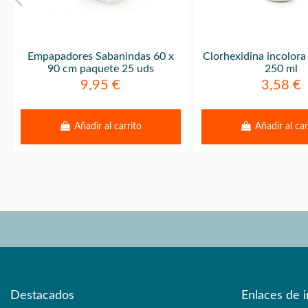
Empapadores Sabanindas 60 x
Clorhexidina incolor
90 cm paquete 25 uds
250 ml
9,95 €
3,58 €
Añadir al carrito
Añadir al car
Destacados
Enlaces de i