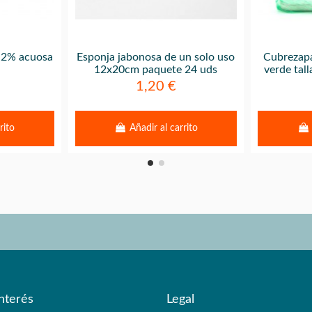
a 2% acuosa
Esponja jabonosa de un solo uso
Cubrezapa
12x20cm paquete 24 uds
verde tal
1,20 €
rito
Añadir al carrito
nterés
Legal