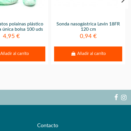
tos polainas plástico
Sonda nasogástrica Levin 18FR
la única bolsa 100 uds
120 cm
4,95 €
0,94 €
Añadir al carrito
Añadir al carrito
Contacto