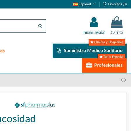
Español
Favoritos (
0
)
Iniciar sesión
Carrito
Clínicas y Hospitales
Suministro Medico Sanitario
tas
Tarifa Especial
Profesionales
ucosidad