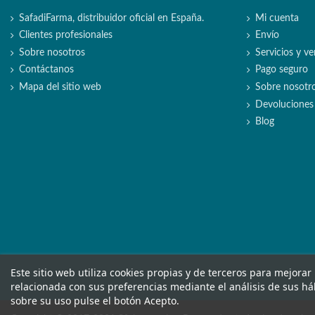
SafadiFarma, distribuidor oficial en España.
Mi cuenta
Clientes profesionales
Envío
Sobre nosotros
Servicios y ve
Contáctanos
Pago seguro
Mapa del sitio web
Sobre nosotr
Devoluciones
Blog
Este sitio web utiliza cookies propias y de terceros para mejorar
relacionada con sus preferencias mediante el análisis de sus h
sobre su uso pulse el botón Acepto.