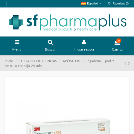
Español
Favoritos (
0
)
0
Menu
Buscar
Iniciar sesión
Carrito
Inicio
CUIDADO DE HERIDAS
APÓSITOS
Tegaderm + pad 9
cm x 10 cm caja 25 uds