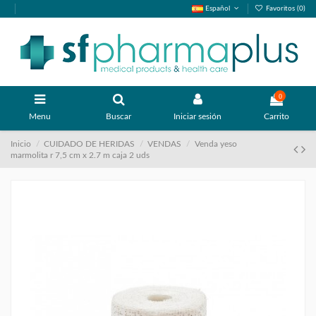
Español
Favoritos (
0
)
0
Menu
Buscar
Iniciar sesión
Carrito
Inicio
CUIDADO DE HERIDAS
VENDAS
Venda yeso
marmolita r 7,5 cm x 2.7 m caja 2 uds