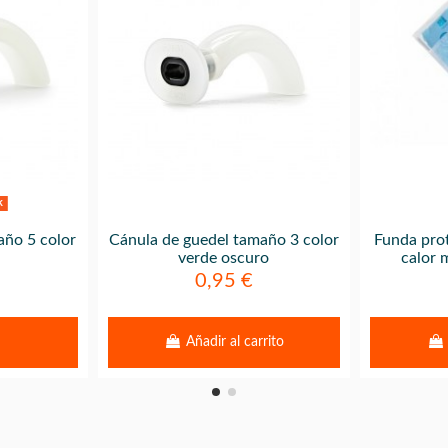
k
año 5 color
Cánula de guedel tamaño 3 color
Funda prot
verde oscuro
calor 
0,95 €
Añadir al carrito