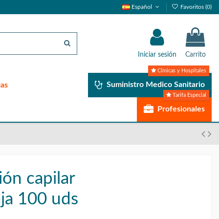
Español
Favoritos (
0
)
Iniciar sesión
Carrito
Clínicas y Hospitales
Suministro Medico Sanitario
tas
Tarifa Especial
Profesionales
ón capilar
aja 100 uds