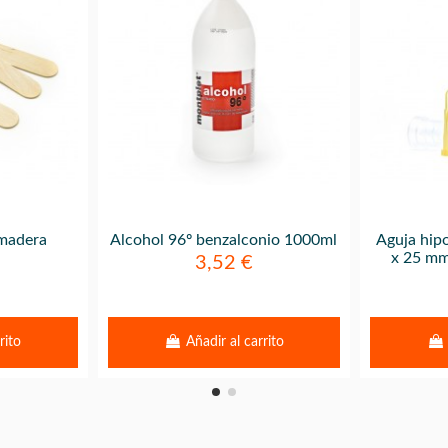
 madera
Alcohol 96º benzalconio 1000ml
Aguja hip
x 25 mm
3,52 €
rito
Añadir al carrito