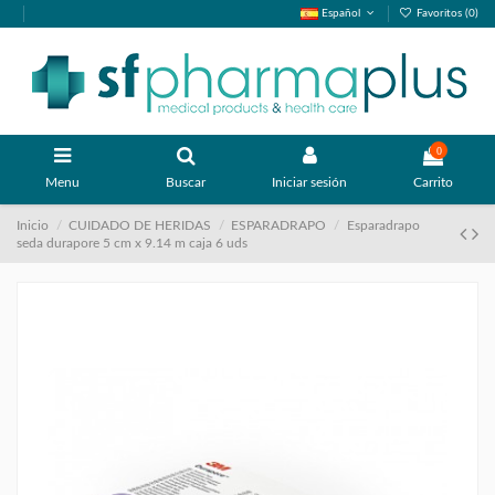
Español
Favoritos (
0
)
0
Menu
Buscar
Iniciar sesión
Carrito
Inicio
CUIDADO DE HERIDAS
ESPARADRAPO
Esparadrapo
seda durapore 5 cm x 9.14 m caja 6 uds