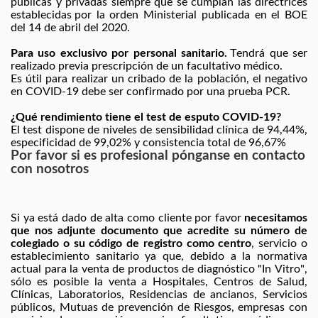
públicas y privadas siempre que se cumplan las directrices 
establecidas por
 la orden Ministerial publicada en el BOE 
del 14 de 
abril
 del 2020.
Para uso exclusivo por personal sanitario.
 Tendrá que ser 
realizado previa prescripción de un facultativo médico.
Es útil para realizar un cribado de la población, el negativo 
en COVID-19 debe ser confirmado por una prueba PCR.
¿
Qué
 rendimiento tiene el test de esputo COVID-19?
E
l test 
dispone de
 niveles de sensibilidad 
clínica de 94,44
%
, 
especificidad de 99,02%
 y
 consistencia total de 96,67%
Por favor si es profesional pónganse en contacto
con nosotros
Si ya está dado de alta como cliente por favor 
necesitamos 
que nos adjunte documento que acredite su número de 
colegiado o su código de registro como centro
, servicio o 
establecimiento sanitario ya que, debido a la normativa 
actual para la venta de productos de diagnóstico "In Vitro", 
sólo es posible la venta a Hospitales, Centros de Salud, 
Clínicas, Laboratorios, Residencias de ancianos, Servicios 
públicos, Mutuas de prevención de Riesgos, empresas con 