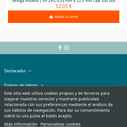
Jeringa insulina 1 ml 29G 0.33 mm x 12.5 mm caja 100 uds
12,05 €
Añadir al carrito
Destacados
Enlaces de interés
Este sitio web utiliza cookies propias y de terceros para
mejorar nuestros servicios y mostrarle publicidad
Legal
relacionada con sus preferencias mediante el análisis de
sus hábitos de navegación. Para dar su consentimiento
Contacto
sobre su uso pulse el botón Acepto.
Más información
Personalizar cookies