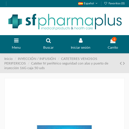
Español
Favoritos (
0
)
0
Menu
Buscar
Iniciar sesión
Carrito
Inicio
INYECCIÓN / INFUSIÓN
CATETERES VENOSOS
PERIFERICOS
Catéter IV periférico seguridad con alas y puerto de
inyección 16G caja 50 uds