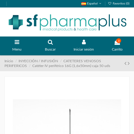
Español
Favoritos (
0
)
0
Menu
Buscar
Iniciar sesión
Carrito
Inicio
INYECCIÓN / INFUSIÓN
CATETERES VENOSOS
PERIFERICOS
Catéter IV periférico 16G (1,6x50mm) caja 50 uds