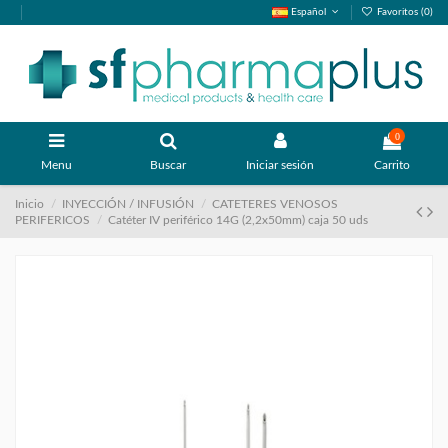
Español
Favoritos (
0
)
0
Menu
Buscar
Iniciar sesión
Carrito
Inicio
INYECCIÓN / INFUSIÓN
CATETERES VENOSOS
PERIFERICOS
Catéter IV periférico 14G (2,2x50mm) caja 50 uds