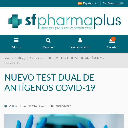
Español
Favoritos (
0
)
0
Menu
Buscar
Iniciar sesión
Carrito
Inicio
Blog
Noticias
NUEVO TEST DUAL DE ANTÍGENOS
COVID-19
NUEVO TEST DUAL DE
ANTÍGENOS COVID-19
coronavirus
0
likes
25776 views