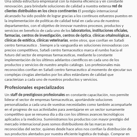
Una sólida estructura empresarial con la máxima eficiencia y en constante
renovación, para brindarle soluciones de calidad a nuestra extensa
red de
clientes distribuidos en los cinco continentes
El prestigio internacional
alcanzado ha sido posible de lograr gracias a los continuos esfuerzos puestos en
la implementación de políticas de calidad total en cada una de nuestros
departamentos, con el objetivo de innovar nuestros procesos, productos y
servicios en beneficio de cada uno de los
laboratorios, instituciones oficiales,
farmacias, centros de investigación, centros de óptica
,
clínicas oftalmológicas ,
clínicas de estética, clínicas veterinarias
, entre otros, que confían en Safadi
centro farmaceutico . Siempre a la vanguardia en soluciones innovadoras con
precios competitivos, Safadi centro farmaceutico marca el rumbo hacia el
futuro del sector de empresas farmaceuticas, mediante la constante
implementación de los últimos adelantos científicos en cada uno de los
productos y servicios de nuestro amplio catálogo. Los profesionales más
reconocidos confían en Safadi centro farmaceutico al momento de ejecutar sus
complejas cirugías alentados por los altos estándares de calidad que
caracterizan a cada uno de nuestros productos y servicios.
Profesionales especializados
Un
staff de prestigiosos profesionales
en constante capacitación, nos permite
liderar el sector de empresas farmaceuticas, aportándole soluciones
personalizadas a cada una de vuestras necesidades como también acompañarle
en el progreso de sus actividades para aventajarse en un sector sumamente
competitivo que se renueva día a día con los últimos avances tecnológicos
aplicados a la medicina. Suministramos los productos con mayor prestigio del
mercado internacional pues somos distribuidores de las marcas más
reconocidas del sector, quienes desde hace años nos confían la distribución de
sus productos alentados por nuestra eficiente logística de trabajo. Comprar en