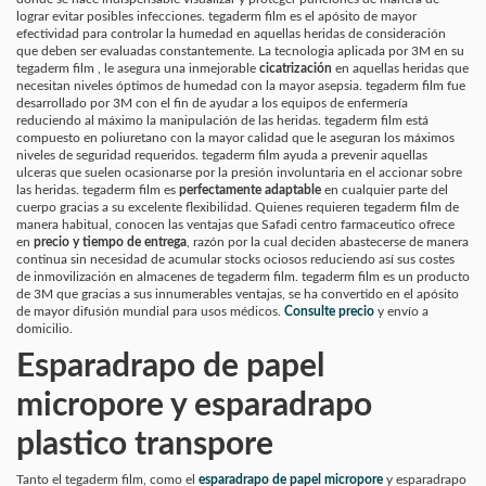
lograr evitar posibles infecciones. tegaderm film es el apósito de mayor
efectividad para controlar la humedad en aquellas heridas de consideración
que deben ser evaluadas constantemente. La tecnologia aplicada por 3M en su
tegaderm film , le asegura una inmejorable
cicatrización
en aquellas heridas que
necesitan niveles óptimos de humedad con la mayor asepsia. tegaderm film fue
desarrollado por 3M con el fin de ayudar a los equipos de enfermería
reduciendo al máximo la manipulación de las heridas. tegaderm film está
compuesto en poliuretano con la mayor calidad que le aseguran los máximos
niveles de seguridad requeridos. tegaderm film ayuda a prevenir aquellas
ulceras que suelen ocasionarse por la presión involuntaria en el accionar sobre
las heridas. tegaderm film es
perfectamente adaptable
en cualquier parte del
cuerpo gracias a su excelente flexibilidad. Quienes requieren tegaderm film de
manera habitual, conocen las ventajas que Safadi centro farmaceutico ofrece
en
precio y tiempo de entrega
, razón por la cual deciden abastecerse de manera
continua sin necesidad de acumular stocks ociosos reduciendo así sus costes
de inmovilización en almacenes de tegaderm film. tegaderm film es un producto
de 3M que gracias a sus innumerables ventajas, se ha convertido en el apósito
de mayor difusión mundial para usos médicos.
Consulte precio
y envío a
domicilio.
Esparadrapo de papel
micropore y esparadrapo
plastico transpore
Tanto el tegaderm film, como el
esparadrapo de papel micropore
y esparadrapo