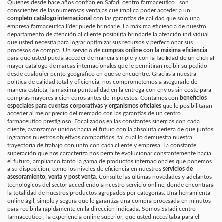
Quienes desde hace años confían en Safadi centro farmaceutico , son
conscientes de las numerosas ventajas que implica poder acceder a un
completo catálogo internacional
con las garantías de calidad que solo una
empresa farmaceutica líder puede brindarle. La máxima eficiencia de nuestro
departamento de atención al cliente posibilita brindarle la atención individual
que usted necesita para lograr optimizar sus recursos y perfeccionar sus
procesos de compra. Un servicio de
compras online con la máxima eficiencia
,
para que usted pueda acceder de manera simple y con la facilidad de un click al
mayor catálogo de marcas internacionales que le permitirán recibir su pedido
desde cualquier punto geográfico en que se encuentre. Gracias a nuestra
política de calidad total y eficiencia, nos comprometemos a asegurarle de
manera estricta, la máxima puntualidad en la entrega con envíos sin coste para
compras mayores a cien euros antes de impuestos. Contamos con
beneficios
especiales para cuentas corporativas y organismos oficiales
que le posibilitaran
acceder al mejor precio del mercado con las garantías de un centro
farmaceutico prestigioso. Focalizados en las constantes sinergias con cada
cliente, avanzamos unidos hacia el futuro con la absoluta certeza de que juntos
logramos nuestros objetivos compartidos, tal cual lo demuestra nuestra
trayectoria de trabajo conjunto con cada cliente y empresa. La constante
superación que nos caracteriza nos permite evolucionar constantemente hacia
el futuro, ampliando tanto la gama de productos internacionales que ponemos
a su disposición, como los niveles de eficiencia en nuestros
servicios de
asesoramiento, venta y post venta
. Consulte las últimas novedades y adelantos
tecnológicos del sector accediendo a nuestro servicio online, donde encontrará
la totalidad de nuestros productos agrupados por categorías. Una herramienta
online ágil, simple y segura que le garantiza una compra procesada en minutos
para recibirla rápidamente en la dirección indicada. Somos Safadi centro
farmaceutico , la experiencia online superior, que usted necesitaba para el