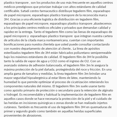
plastico transpore , son los productos de uso más frecuente en aquellos centros
médicos prestigiosos que priorizan trabajar con altos estándares de calidad
certificable. Safadi centro farmaceutico distribuye tegaderm film, esparadrapo
de papel micropore, esparadrapo plastico transpore de la reconocida marca
3M. Gracias a una eficiente logística de distribución en tegaderm film,
esparadrapo de papel micropore, esparadrapo plastico transpore ,abastecemos
a los principales centros médicos oficiales y privados que demandan calidad y
rapidez en la entrega. Tanto el tegaderm film como las lienas de esparadrapo de
papel micropore y esparadrapo plastico transpore que integran nuestra cartera
de artículos de la citada marca norteamericana, cuentan con importantes
bonificaciones para nuestra clientela que usted puede consultar contactando
con nuestro departamento de atención al cliente.. La línea de apósitos
esterilizados tegaderm film de 3M están fabricados poliuretano semipermeable
bajo los máximos estándares de calidad. El tegaderm film de 3M le posibilita
tanto la salida de vapor de agua y CO2 como el ingreso de O2. Con un
avanzado sistema de adhesión balanceada, el tegaderm film 3m le asegura la
máxima protección de la piel dañada, protegiéndola del roce y fricción. En una
amplia gama de tamaños y medidas, la línea tegaderm film 3m brindan una
mayor seguridad hipoalergénica al estar libres de látex, manteniendo la
humedad lo que permite optimizar el proceso de cicatrización reteniendo los
componentes naturales del mismo. El tegaderm film 3m suele usarse tanto
como apósito primario de protección o secundario para la retención de alginato
o hidrogel. Es recomendable y habitual la implementación de tegaderm film en
aquellos casos donde se hace necesaria la protección de la piel y el cuidado de
las heridas en incisiones quirúrgicas o zonas donde se han realizado injertos
cutáneos. También es frecuente el uso de tegaderm film 3M en quemaduras de
primer y segundo grado como también en aquellas heridas superficiales
provenientes de abrasiones.