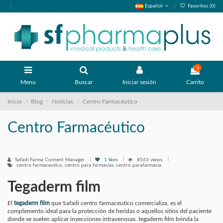
Español
Favoritos (
0
)
0
Menu
Buscar
Iniciar sesión
Carrito
Inicio
Blog
Noticias
Centro Farmacéutico
Centro Farmacéutico
Safadi Farma Content Manager
1
likes
8563 views
centro farmaceutico, centro para farmacias, centro parafarmacia
Tegaderm film
El
tegaderm film
que Safadi centro farmaceutico comercializa, es el
complemento ideal para la protección de heridas o aquellos sitios del paciente
donde se suelen aplicar inyecciones intravenosas. tegaderm film brinda la