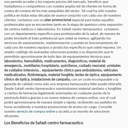
nos permite acceder a los mejores precios del mercado, beneficio que
trasladamos y compartimos con nuestra amplia red de clientes en forma de
costos de compra de los más asequibles del sector. Tal cual ha sido nuestra
política en todas estas décadas de avance conjunto con cada uno de nuestros
clientes, contamos con un
plan promocional
especial para todas aquellos
profesionales que se encuentren tanto en la etapa de apertura como expansión
de centros médicos o laboratorios. En Safadi centro farmaceutico contamos
con un departamento específico para profesionales de la salud, de manera de
poder brindarle el trato preferencial que usted se merece, agilizando los
servicios de asesoramiento, implementación y puesta en funcionamiento de
cada uno de nuestros equipos o productos específicos que usted requiera. Un
amplio catálogo de avanzadas soluciones puestas a su disposición que le
permitirán aprovisionarse de todo tipo de equipamientos técnicos para
laboratorios, hemodiálisis, medicamentos, diagnósticos, material de
emergencia, .mobiliarios hospitalario, quirófanos, cuidado neonatal, unidades
de cuidados intensivos, , equipamiento clínico para ambulatorios, vehículos
medicalizados, fluidoterapia, material fungible, lentes de óptica, equipamiento
clínico de óptica, instalaciones de campaña,
con un coste incomparable y la
garantía de calidad como solo una empresa farmaceutica líder puede ofrecerle.
Desde Safadi centro farmaceutico suministramos material sanitario y fungibles
a cientos de farmacias legalmente autorizadas en cualquier punto de la
península ibérica gracias a un nuevo sistema de compra online, con el cual
podrá aprovisionarse de manera simple y rápida, recibiendo sus pedidos en
horas accediendo a nuestras promociones de envíos sin cargo. Consulte
nuestro
servicio de compra online
y acceda a un mundo de soluciones
eficientes.
Los Beneficios de Safadi centro farmaceutico