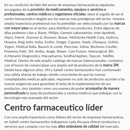
En su condición de líder del sector de empresas farmaceuticas españolas
encargadas de la
provisión de medicamentos, equipos o servicios a
profesionales, centros médicos y organismos oficiales
, tiene el orgullo de ser el
centro farmaceutico elegido por las marcas más prestigiosas del sector. Nuestra
amplia trayectoria profesional nos ha permitido ser seleccionado por las
marcas
con mayor peso
en el sector, para distribuir sus productos. Entre algunas de
ellas podemos citar a: Bayer, Philips, Genesis Laboratorios, Inter Apothek,
Nipro, Merck, Jhonson & Jhonson, Braun, Mölnlycke Health Care, Nutricia,
Hospira, Reig Jofre, Indas, Essilor, Dräger, Cypress, Stada, Olympus, Grifols,
Vygon, Medical Italia, Bausch & Lomb, Pancreac, Inibsa, Beckman Coulter,
Fresenius Kabi, 3M, Ambu, Aragó, Bexen, Care Fusion, Intersurgical, BD,
A.Menarini Diagnostics, Macopharma, Smith&Nephen, Topcon, Teleflex
Medical. Dentro de este amplio catálogo de marcas internacionales, contamos
con el honor de comercializar una amplia red de productos de la
marca 3M
.
Desde hace algunos años, 3M y Safadi centro farmaceutico han conformado
una sólida alianza de trabajo siendo conscientes de que las nuevas
complejidades medicas aplicadas, requieren no solo de productos acordes a las
nuevas exigencias para garantizar el éxito de la implementación de sus
productos, sino también como una manera de poder
acompañar de manera
personalizada
la tarea de profesionales y centros médicos que trabajan con la
tecnología más avanzada del sector.
Centro farmaceutico líder
Con una amplia trayectoria como líderes del sector de empresas farmaceuticas ,
en Safadi centro farmaceutico trabajamos cada día para ofrecer productos y
servicios que cumplan con los más
altos estándares de calidad
del mercado.