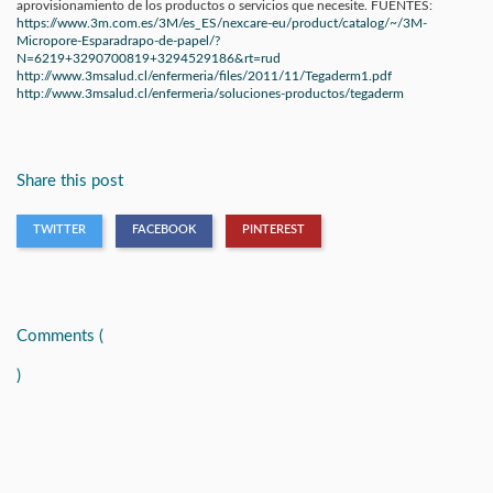
aprovisionamiento de los productos o servicios que necesite. FUENTES:
https://www.3m.com.es/3M/es_ES/nexcare-eu/product/catalog/~/3M-
Micropore-Esparadrapo-de-papel/?
N=6219+3290700819+3294529186&rt=rud
http://www.3msalud.cl/enfermeria/files/2011/11/Tegaderm1.pdf
http://www.3msalud.cl/enfermeria/soluciones-productos/tegaderm
Share this post
TWITTER
FACEBOOK
PINTEREST
Comments (
)