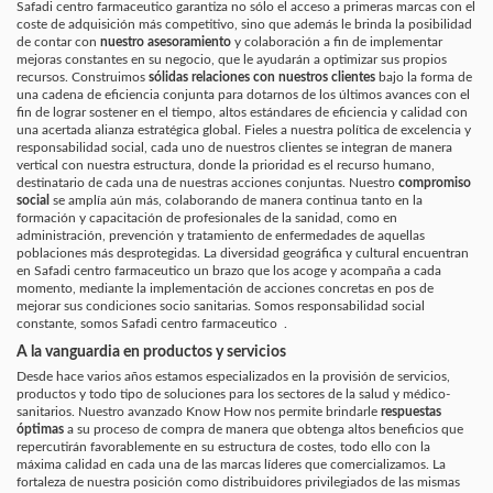
Safadi centro farmaceutico garantiza no sólo el acceso a primeras marcas con el
coste de adquisición más competitivo, sino que además le brinda la posibilidad
de contar con
nuestro asesoramiento
y colaboración a fin de implementar
mejoras constantes en su negocio, que le ayudarán a optimizar sus propios
recursos. Construimos
sólidas relaciones con nuestros clientes
bajo la forma de
una cadena de eficiencia conjunta para dotarnos de los últimos avances con el
fin de lograr sostener en el tiempo, altos estándares de eficiencia y calidad con
una acertada alianza estratégica global. Fieles a nuestra política de excelencia y
responsabilidad social, cada uno de nuestros clientes se integran de manera
vertical con nuestra estructura, donde la prioridad es el recurso humano,
destinatario de cada una de nuestras acciones conjuntas. Nuestro
compromiso
social
se amplía aún más, colaborando de manera continua tanto en la
formación y capacitación de profesionales de la sanidad, como en
administración, prevención y tratamiento de enfermedades de aquellas
poblaciones más desprotegidas. La diversidad geográfica y cultural encuentran
en Safadi centro farmaceutico un brazo que los acoge y acompaña a cada
momento, mediante la implementación de acciones concretas en pos de
mejorar sus condiciones socio sanitarias. Somos responsabilidad social
constante, somos Safadi centro farmaceutico .
A la vanguardia en productos y servicios
Desde hace varios años estamos especializados en la provisión de servicios,
productos y todo tipo de soluciones para los sectores de la salud y médico-
sanitarios. Nuestro avanzado Know How nos permite brindarle
respuestas
óptimas
a su proceso de compra de manera que obtenga altos beneficios que
repercutirán favorablemente en su estructura de costes, todo ello con la
máxima calidad en cada una de las marcas líderes que comercializamos. La
fortaleza de nuestra posición como distribuidores privilegiados de las mismas