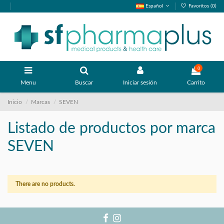
Español
Favoritos (
0
)
0
Menu
Buscar
Iniciar sesión
Carrito
Inicio
Marcas
SEVEN
Listado de productos por marca
SEVEN
There are no products.