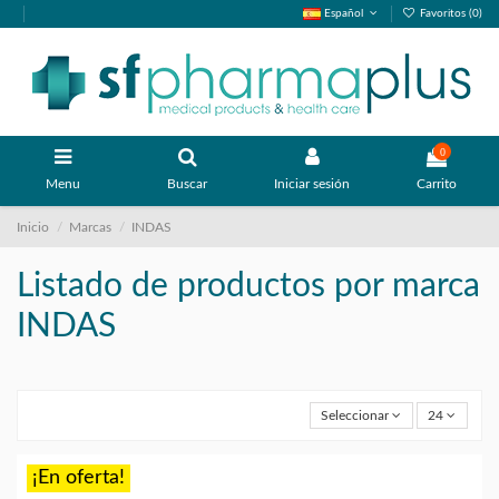
Español
Favoritos (
0
)
0
Menu
Buscar
Iniciar sesión
Carrito
Inicio
Marcas
INDAS
Listado de productos por marca
INDAS
Seleccionar
24
¡En oferta!