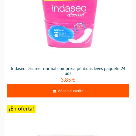
Indasec Discreet normal compresa pérdidas leves paquete 24
uds
3,85 €
Añadir al carrito
¡En oferta!