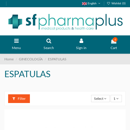
English
Wishlist (
0
)
0
Menu
Search
Sign in
Cart
Home
GINECOLOGÍA
ESPATULAS
ESPATULAS
Filter
Select
1