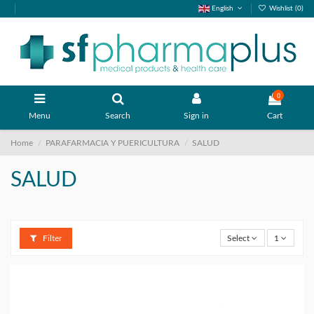
English
Wishlist (
0
)
0
Menu
Search
Sign in
Cart
Home
PARAFARMACIA Y PUERICULTURA
SALUD
SALUD
Filter
Select
1