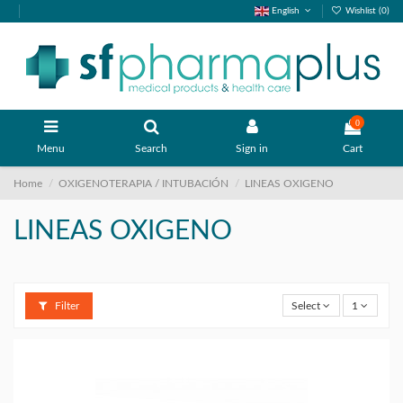
English
Wishlist (
0
)
0
Menu
Search
Sign in
Cart
Home
OXIGENOTERAPIA / INTUBACIÓN
LINEAS OXIGENO
LINEAS OXIGENO
Filter
Select
1