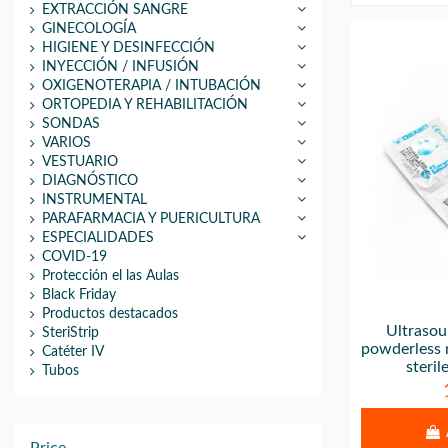
EXTRACCIÓN SANGRE
GINECOLOGÍA
HIGIENE Y DESINFECCIÓN
INYECCIÓN / INFUSIÓN
OXIGENOTERAPIA / INTUBACIÓN
ORTOPEDIA Y REHABILITACIÓN
SONDAS
VARIOS
VESTUARIO
DIAGNÓSTICO
INSTRUMENTAL
PARAFARMACIA Y PUERICULTURA
ESPECIALIDADES
COVID-19
Protección el las Aulas
Black Friday
Productos destacados
Ultrasou
SteriStrip
powderless 
Catéter IV
steril
Tubos
Price