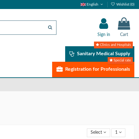
English
Wishlist (
0
)
Sign in
Cart
Clinics and Hospitals
Sanitary Medical Supply
Special rate
Registration for Professionals
Select
1