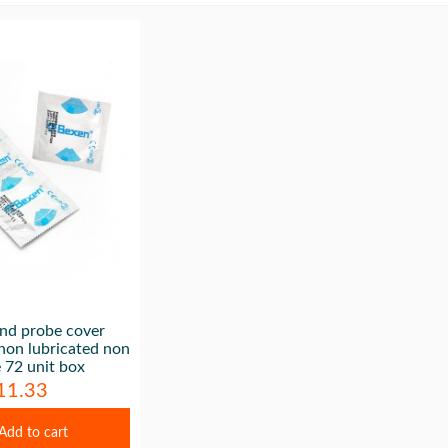
nd probe cover
non lubricated non
e 72 unit box
11.33
Add to cart